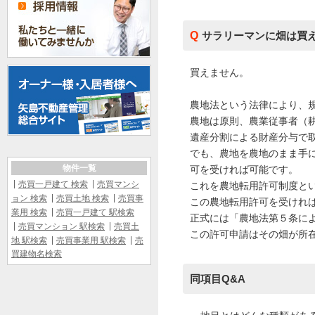
サラリーマンに畑は買
買えません。
農地法という法律により、
農地は原則、農業従事者（
遺産分割による財産分与で
でも、農地を農地のまま手
物件一覧
可を受ければ可能です。
売買一戸建て 検索
売買マンシ
これを農地転用許可制度と
ョン 検索
売買土地 検索
売買事
この農地転用許可を受けれ
業用 検索
売買一戸建て 駅検索
正式には「農地法第５条に
売買マンション 駅検索
売買土
この許可申請はその畑が所
地 駅検索
売買事業用 駅検索
売
買建物名検索
同項目Q&A