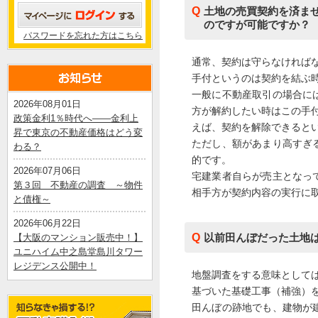
土地の売買契約を済ま
のですが可能ですか？
パスワードを忘れた方はこちら
通常、契約は守らなければ
手付というのは契約を結ぶ
一般に不動産取引の場合に
2026年08月01日
方が解約したい時はこの手
政策金利1％時代へ――金利上
えば、契約を解除できると
昇で東京の不動産価格はどう変
ただし、額があまり高すぎ
わる？
的です。
2026年07月06日
宅建業者自らが売主となっ
第３回 不動産の調査 ～物件
相手方が契約内容の実行に
と債権～
2026年06月22日
以前田んぼだった土地
【大阪のマンション販売中！】
ユニハイム中之島堂島川タワー
レジデンス公開中！
地盤調査をする意味として
2026年06月20日
基づいた基礎工事（補強）
日銀利上げでどうなる？住宅ロ
田んぼの跡地でも、建物が