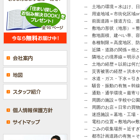
-- 土地の環境＝水はけ、
-- 用途地域＝市街化区域o
-- 前面道路＝接道方位、
-- 敷地の形状（地形）＝
-- 敷地面積、建ぺい率、
-- 各種制限＝高度地区、
-- 近隣・道路の関係＝他
-- 隣地との境界線＝明示
-- 土地の経歴＝以前は何
-- 災害被害の経歴＝洪水
-- 水道・ガス・下水＝引
-- 騒音・振動の有無＝幹
-- 通勤・通学環境＝最寄
-- 周囲の施設＝学校や公
-- 周囲のお店＝日常の買
-- 迷惑施設＝墓地・工場
-- 電柱の位置＝敷地内or
-- ごみの収集場所＝近す
-- 都市計画道路の有無＝