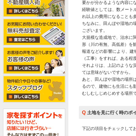
ーンで「やってはいけない」選
要かが分かるような内容に
び方7選
経験値としては、数メート
れ以上の費用になることも
2026年06月13日
東京の不動産会社が、なぜアメ
ちなみに、田んぼや湿地の
リカの賃貸住宅を取得するのか
ございます。
大規模な造成地で、治水に
形（川の有無、高低差）を
報道などの影響により、建
（工事）をすれば、ある程
それよりは、上記のような
ては意味がないですから。
あと、田んぼや湿地の場所
るので、建物にも生活にも
むしむしじめじめする場所
土地を見に行く時のポ
下記の項目をチェックして