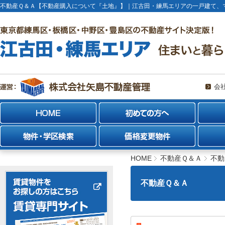
不動産Ｑ＆Ａ【不動産購入について『土地』】｜江古田・練馬エリアの一戸建て、
会
HOME
不動産Ｑ＆Ａ
不動
不動産Ｑ＆Ａ